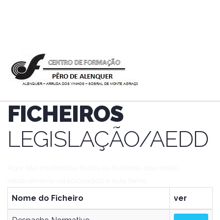
FICHEIROS
LEGISLAÇÃO/AEDD
Aqui são mostrados todos os ficheiros que estao
relativamente relacionados a este tema.
Nome do Ficheiro
ver